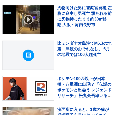
刃物向けた男に警察官発砲 左
胸に命中し男死亡 撃たれる前
に刃物持ったまま約30m移
動 大阪・河内長野市
比ミンダナオ島沖でM6.3の地
震「津波のおそれなし」 6月
の地震では100人超死亡
ポケモン100匹以上が日本
橋・八重洲に出現!? 『伝説の
ポケモンと出会う レジェンド
リサーチ』 松丸亮吾率いる
「RIDDLER」制作の謎解き
イベントも実施
洗面所に入ると、1歳の猫が