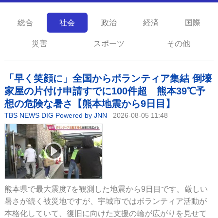
総合
社会
政治
経済
国際
災害
スポーツ
その他
「早く笑顔に」全国からボランティア集結 倒壊
家屋の片付け申請すでに100件超 熊本39℃予
想の危険な暑さ【熊本地震から9日目】
TBS NEWS DIG Powered by JNN
2026-08-05 11:48
熊本県で最大震度7を観測した地震から9日目です。厳しい
暑さが続く被災地ですが、宇城市ではボランティア活動が
本格化していて、復旧に向けた支援の輪が広がりを見せて