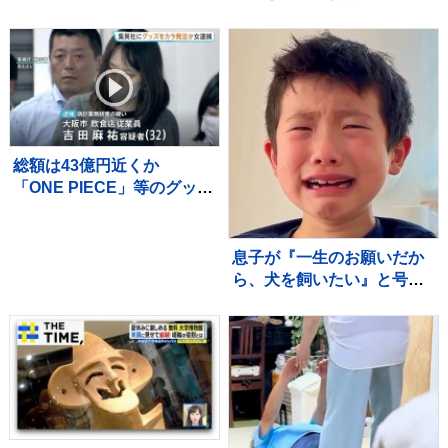
止める理由や上手な対応を
ご紹介
総額は43億円近くか
「ONE PIECE」等のグッズ
を大量に注文しキャンセル
繰り返した偽計業務妨害の
疑いで女（32）逮捕「日々
息子が『一生のお願いだか
の生活でストレスたま
ら、犬を飼いたい』と号泣
り」 警視庁
→飼い始めて4年後の現在…
思わず感動する『成長記
録』が255万再生「素敵」
「愛溢れてる」