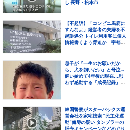
し 長野・松本市
【不起訴】「コンビニ馬鹿に
すんなよ」経営者の夫婦を不
起訴処分 トイレ利用客に個人
情報書くよう脅迫か 宇都宮
地検
息子が『一生のお願いだか
ら、犬を飼いたい』と号泣→
飼い始めて4年後の現在…思
わず感動する『成長記録』が
255万再生「素敵」「愛溢れ
てる」
韓国警察がスターバックス運
営会社を家宅捜索 “民主化運
動”侮辱の疑い タンブラーの
販売キャンペーンなどめぐり