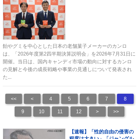
飴やグミを中心とした日本の老舗菓子メーカーのカンロ
は、「2026年度第2四半期決算説明会」を2026年7月31日に
開催。当日は、国内キャンディ市場の動向に対するカンロ
の見解と今後の成長戦略や事業の見通しについて発表され
た...
<<
<
4
5
6
7
8
9
10
11
12
>
>>
【速報】「性的自由の侵害の
程度は大きい」「ジャングル