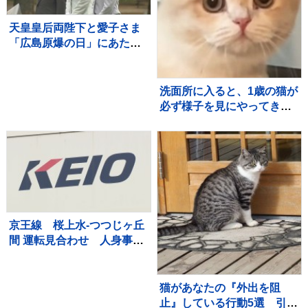
天皇皇后両陛下と愛子さま
「広島原爆の日」にあたり
黙とう 8月6日
洗面所に入ると、1歳の猫が
必ず様子を見にやってき
て…『可愛すぎる光景』に
22万いいね「首の角度がた
まらん」「真剣に見てるね
ｗ」
京王線 桜上水-つつじヶ丘
間 運転見合わせ 人身事故
のため
猫があなたの『外出を阻
止』している行動5選 引き