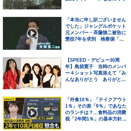
「本当に申し訳ございません
でした」ジャングルポケット
元メンバー・斉藤慎二被告に
懲役7年を求刑 検察側「立
場を利用して犯行」指摘 判
決は11月16日
【SPEED・デビュー30周
年】島袋寛子 当時のメンバ
ー４ショット写真添えて「み
んなありがとう ありがとう
SPEED」メッセージ伝える
「外食10％」「テイクアウト
1％」その差「9％」であなた
のランチは？…食料品の消費
税「2年間1％」の基本方針を
政府が閣議決定【news23】