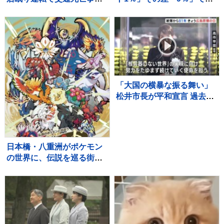
起こしたとみられる男性
なたのランチは？…食料品
（34）を書類送検 当時男
の消費税「2年間1％」の基
性は睡眠時無呼吸症候群 危
本方針を政府が閣議決定
険運転致死疑いでも捜査
【news23】
「大国の横暴な振る舞い」
松井市長が平和宣言 過去最
多121の国と地域が参列の
広島「平和記念式典」 高
市総理「核兵器のない世
界」に向けて力を尽くす
日本橋・八重洲がポケモン
の世界に、伝説を巡る街歩
き型の謎解きイベント開催