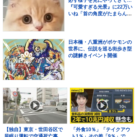
必ず様子を見にやってきて…
『可愛すぎる光景』に22万い
いね「首の角度がたまらん」
「真剣に見てるねｗ」
日本橋・八重洲がポケモンの
世界に、伝説を巡る街歩き型
の謎解きイベント開催
【独自】東京・世田谷区で
「外食10％」「テイクアウ
居眠り運転で交通死亡事故
ト1％」その差「9％」であ