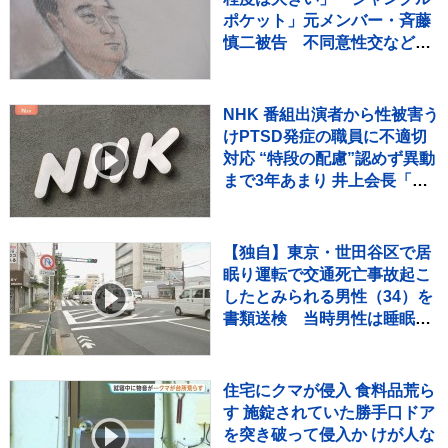
ポケット」元メンバー・斉藤
慎二被告 不同意性交などの
罪で検察側が懲役7年求刑
東京地裁
NHK 番組出演者から性被害う
けPTSD発症の職員に不適切
対応 “特段の配慮”認めず異動
まで3年あまり 井上会長「対
応の不適切さを心よりお詫
び」
【独自】東京・世田谷区で居
眠り運転で交通死亡事故起こ
したとみられる男性（34）を
書類送検 当時男性は睡眠時
無呼吸症候群 危険運転致死疑
いでも捜査
住宅にクマが侵入 食料品荒ら
す 施錠されていた勝手口ドア
を突き破って侵入か けが人な