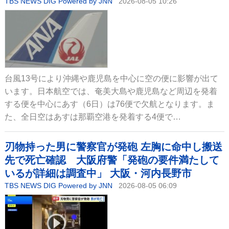
TBS NEWS DIG Powered by JNN
2026-08-05 10:26
台風13号により沖縄や鹿児島を中心に空の便に影響が出て
います。日本航空では、奄美大島や鹿児島など周辺を発着
する便を中心にあす（6日）は76便で欠航となります。ま
た、全日空はあすは那覇空港を発着する4便で…
刃物持った男に警察官が発砲 左胸に命中し搬送
先で死亡確認 大阪府警「発砲の要件満たして
いるが詳細は調査中」 大阪・河内長野市
TBS NEWS DIG Powered by JNN
2026-08-05 06:09