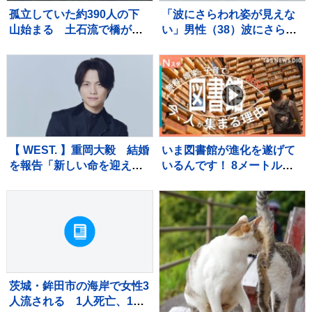
孤立していた約390人の下
「波にさらわれ姿が見えな
山始まる 土石流で橋が崩
い」男性（38）波にさらわ
落 長野・安曇野市北アル
れ死亡 交際相手と海岸を
プス燕岳の登山口 土石流
散歩中 当時は波浪注意報
で配管壊れ約1600軒の旅
千葉・いすみ市
館・別荘に温泉のお湯供給
出来ず
【 WEST. 】重岡大毅 結婚
いま図書館が進化を遂げて
を報告「新しい命を迎えま
いるんです！ 8メートルの
した」「一日一日を大切に
巨大本棚に、3Dプリンタ
生きていこうと、覚悟を新
ー、音楽スタジオまで！ 図
たにしています」【 報告全
書館の専門家が厳選した進
文 】
化系図書館ベスト7をご紹
介！
茨城・鉾田市の海岸で女性3
人流される 1人死亡、1人