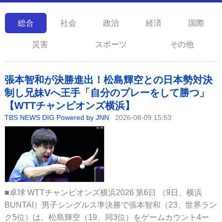
総合
社会
政治
経済
国際
災害
スポーツ
その他
張本智和が決勝進出！松島輝空との日本勢対決
制し兄妹Vへ王手「自分のプレーをして勝つ」
【WTTチャンピオンズ横浜】
TBS NEWS DIG Powered by JNN
2026-08-09 15:53
■卓球 WTTチャンピオンズ横浜2026 第6日 （9日、横浜
BUNTAI）男子シングルス準決勝で張本智和（23、世界ラン
ク5位）は、松島輝空（19、同3位）をゲームカウント4ー