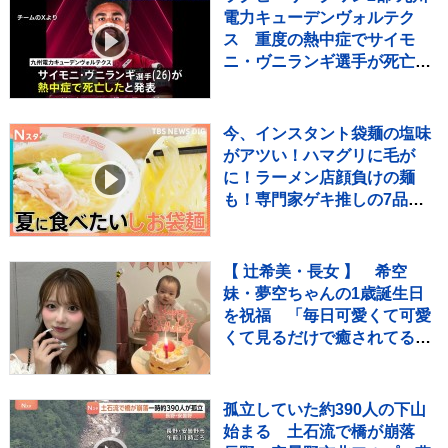
電力キューデンヴォルテク
ス 重度の熱中症でサイモ
ニ・ヴニランギ選手が死亡と
発表
今、インスタント袋麺の塩味
がアツい！ハマグリに毛が
に！ラーメン店顔負けの麺
も！専門家ゲキ推しの7品を
大家族が1週間ガチ比較！
【それスタ】
【 辻希美・長女 】 希空
妹・夢空ちゃんの1歳誕生日
を祝福 「毎日可愛くて可愛
くて見るだけで癒されてる
よ」 「姉妹で沢山お出かけし
たりしようね」
孤立していた約390人の下山
始まる 土石流で橋が崩落