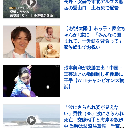
長野・安曇野市北アルプス燕
岳の登山口 土石流で配管壊
れ約1600軒の旅館・別荘に温
泉のお湯供給出来ず
【 杉浦太陽 】末っ子・夢空ち
ゃんが1歳に 「みんなに囲
まれて、一升餅を背負って」
家族総出でお祝い
張本美和が決勝進出！中国・
王芸迪との激闘制し初優勝に
王手【WTTチャンピオンズ横
浜】
「波にさらわれ姿が見えな
い」男性（38）波にさらわれ
死亡 交際相手と海岸を散歩
中 当時は波浪注意報 千葉・