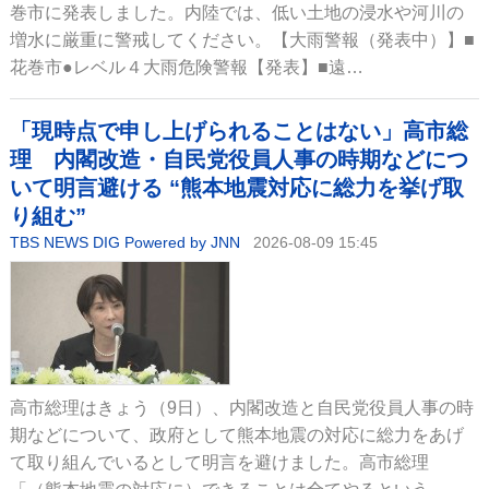
巻市に発表しました。内陸では、低い土地の浸水や河川の
増水に厳重に警戒してください。【大雨警報（発表中）】■
花巻市●レベル４大雨危険警報【発表】■遠…
「現時点で申し上げられることはない」高市総
理 内閣改造・自民党役員人事の時期などにつ
いて明言避ける “熊本地震対応に総力を挙げ取
り組む”
TBS NEWS DIG Powered by JNN
2026-08-09 15:45
高市総理はきょう（9日）、内閣改造と自民党役員人事の時
期などについて、政府として熊本地震の対応に総力をあげ
て取り組んでいるとして明言を避けました。高市総理