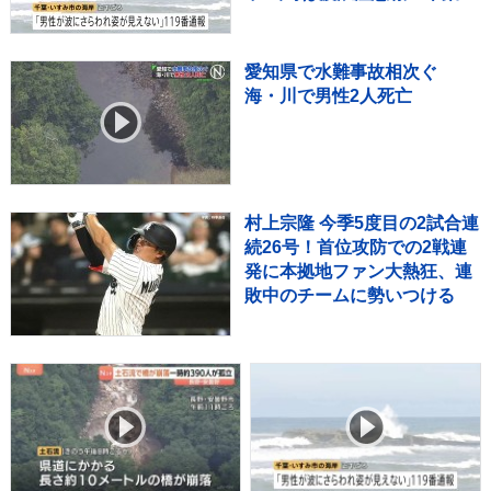
いすみ市
愛知県で水難事故相次ぐ
海・川で男性2人死亡
村上宗隆 今季5度目の2試合連
続26号！首位攻防での2戦連
発に本拠地ファン大熱狂、連
敗中のチームに勢いつける