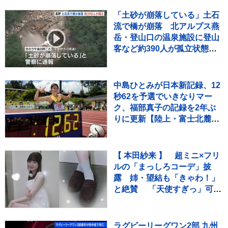
スト7をご紹介！
「土砂が崩落している」土石
流で橋が崩落 北アルプス燕
岳・登山口の温泉施設に登山
客など約390人が孤立状態
長野
中島ひとみが日本新記録、12
秒62を予選でいきなりマー
ク、福部真子の記録を2年ぶ
りに更新【陸上・富士北麓ワ
ールドトライアル】
【 本田紗来 】 超ミニ×フリ
ルの「まっしろコーデ」披
露 姉・望結も「きゃわ！」
と絶賛 「天使すぎっ」可愛
さにファン歓喜
ラグビーリーグワン2部 九州