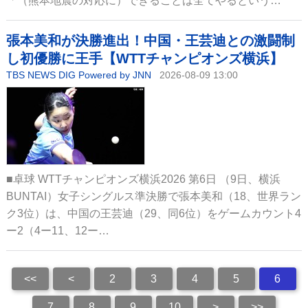
「（熊本地震の対応に）できることは全てやるという…
張本美和が決勝進出！中国・王芸迪との激闘制
し初優勝に王手【WTTチャンピオンズ横浜】
TBS NEWS DIG Powered by JNN
2026-08-09 13:00
■卓球 WTTチャンピオンズ横浜2026 第6日 （9日、横浜
BUNTAI）女子シングルス準決勝で張本美和（18、世界ラン
ク3位）は、中国の王芸迪（29、同6位）をゲームカウント4
ー2（4ー11、12ー…
<<
<
2
3
4
5
6
7
8
9
10
>
>>