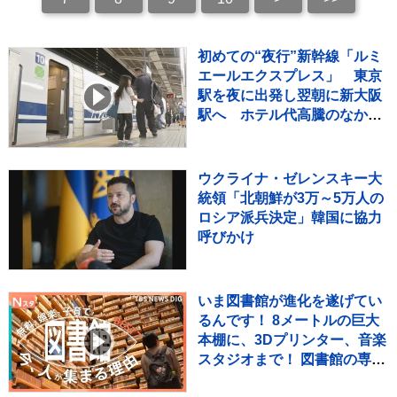
初めての“夜行”新幹線「ルミ
エールエクスプレス」 東京
駅を夜に出発し翌朝に新大阪
駅へ ホテル代高騰のなかレ
ジャー需要など狙う
ウクライナ・ゼレンスキー大
統領「北朝鮮が3万～5万人の
ロシア派兵決定」韓国に協力
呼びかけ
いま図書館が進化を遂げてい
るんです！ 8メートルの巨大
本棚に、3Dプリンター、音楽
スタジオまで！ 図書館の専門
家が厳選した進化系図書館ベ