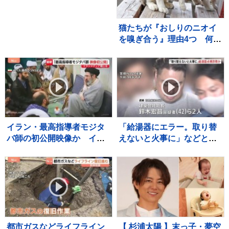
重体 現場は人工岬「ヘッ
ドランド」近くで遊泳禁止
エリア
猫たちが『おしりのニオイ
を嗅ぎ合う』理由4つ 何を
確かめているの？行動が持
つ意味を解説
イラン・最高指導者モジタ
「給湯器にエラー。取り替
バ師の初公開映像か イラ
えないと火事に」などとウ
ンメディア報じる
ソ…給湯器点検業者になり
すまし工事代金だまし取ろ
うとしたか 建築会社社長の
男ら2人逮捕 東京・足立区
都市ガスなどライフライン
【 杉浦太陽 】末っ子・夢空